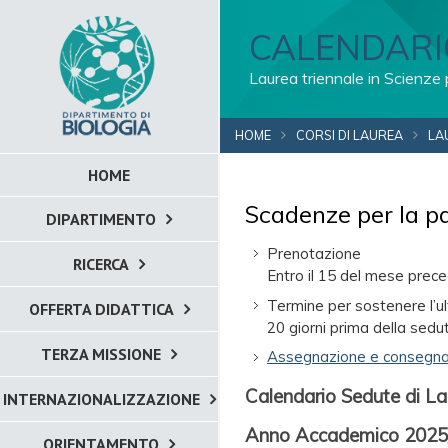
CALENDARI
Laurea triennale in Scienze 
HOME
CORSI DI LAUREA
LA
HOME
Scadenze per la p
DIPARTIMENTO
Prenotazione
RICERCA
Entro il 15 del mese prec
Termine per sostenere l’
OFFERTA DIDATTICA
20 giorni prima della sedu
TERZA MISSIONE
Assegnazione e consegna 
Calendario Sedute di L
INTERNAZIONALIZZAZIONE
Anno Accademico 2025
ORIENTAMENTO