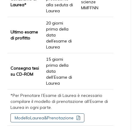
scienze
Laurea*
alla seduta di
MMFFNN
Laurea
20 giorni
prima della
Ultimo esame
data
di profitto
dell’esame di
Laurea
15 giorni
prima della
Consegna tesi
data
su CD-ROM
dell’Esame di
Laurea
*Per Prenotare l’Esame di Laurea è necessario
compilare il modello di prenotazione all’Esame di
Laurea in ogni parte.
ModelloLaurea&Prenotazione