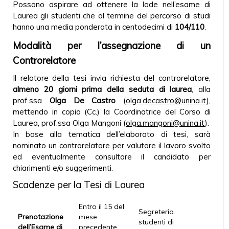
Possono aspirare ad ottenere la lode nell’esame di
Laurea gli studenti che al termine del percorso di studi
hanno una media ponderata in centodecimi di
104/110
.
Modalità per l’assegnazione di un
Controrelatore
Il relatore della tesi invia richiesta del controrelatore,
almeno 20 giorni prima della seduta di laurea
, alla
prof.ssa
Olga De Castro
(
olga.decastro@unina.it
),
mettendo in copia (Cc.) la Coordinatrice del Corso di
Laurea, prof.ssa Olga Mangoni (
olga.mangoni@unina.it
).
In base alla tematica dell’elaborato di tesi, sarà
nominato un controrelatore per valutare il lavoro svolto
ed eventualmente consultare il candidato per
chiarimenti e/o suggerimenti.
Scadenze per la Tesi di Laurea
Entro il 15 del
Segreteria
Prenotazione
mese
studenti di
dell’Esame di
precedente