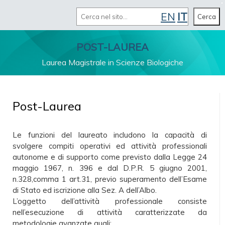
Cerca
EN
IT
MENU
Cerca
POST-LAUREA
Laurea Magistrale in Scienze Biologiche
Post-Laurea
Le funzioni del laureato includono la capacità di
svolgere compiti operativi ed attività professionali
autonome e di supporto come previsto dalla Legge 24
maggio 1967, n. 396 e dal D.P.R. 5 giugno 2001,
n.328,comma 1 art.31, previo superamento dell’Esame
di Stato ed iscrizione alla Sez. A dell’Albo.
L’oggetto dell’attività professionale consiste
nell’esecuzione di attività caratterizzate da
metodologie avanzate quali: