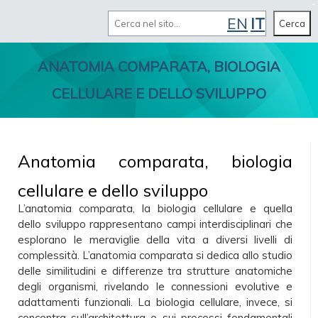
Cerca
EN
IT
MENU
Cerca
ANATOMIA COMPARATA, BIOLOGIA
CELLULARE E DELLO SVILUPPO
Anatomia comparata, biologia
cellulare e dello sviluppo
L’anatomia comparata, la biologia cellulare e quella
dello sviluppo rappresentano campi interdisciplinari che
esplorano le meraviglie della vita a diversi livelli di
complessità. L’anatomia comparata si dedica allo studio
delle similitudini e differenze tra strutture anatomiche
degli organismi, rivelando le connessioni evolutive e
adattamenti funzionali. La biologia cellulare, invece, si
concentra sull’architettura e sui processi fondamentali