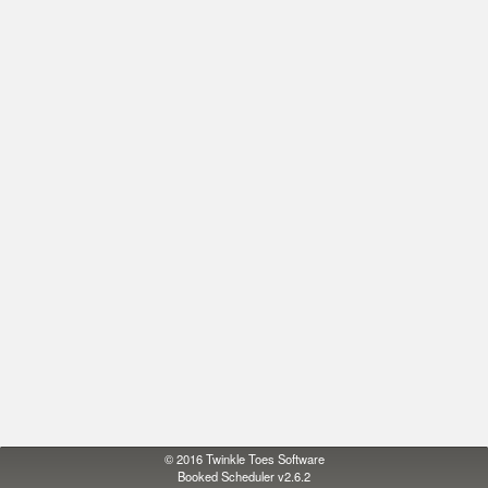
© 2016
Twinkle Toes Software
Booked Scheduler v2.6.2