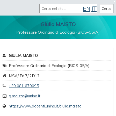
Cerca
EN
IT
MENU
Cerca
Giulia MAISTO
Professore Ordinario di Ecologia (BIOS-05/A)
GIULIA MAISTO
Professore Ordinario di Ecologia (BIOS-05/A)
MSA/ Ed.7/ 2D17
+39 081 679095
g.maisto@unina.it
https://www.docenti.unina.it/giulia.maisto