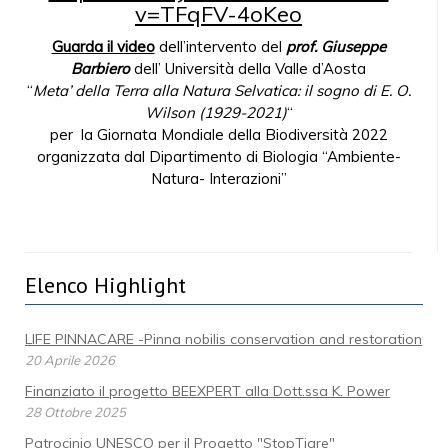
v=TFqFV-4oKeo
Guarda il video
dell’intervento del
prof. Giuseppe
Barbiero
dell’ Università della Valle d’Aosta
“
Meta’ della Terra alla Natura Selvatica: il sogno di E. O.
Wilson (1929-2021)
“
per la Giornata Mondiale della Biodiversità 2022
organizzata dal Dipartimento di Biologia “Ambiente-
Natura- Interazioni”
Elenco Highlight
LIFE PINNACARE -Pinna nobilis conservation and restoration
20 Aprile 2026
Finanziato il progetto BEEXPERT alla Dott.ssa K. Power
28 Ottobre 2025
Patrocinio UNESCO per il Progetto "StopTigre"