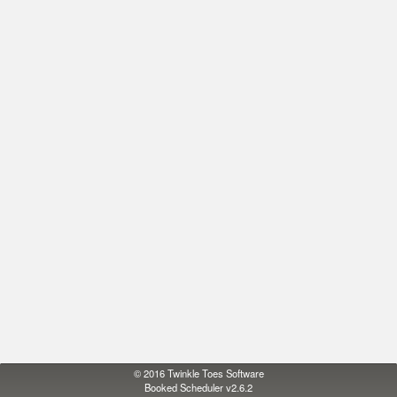
© 2016
Twinkle Toes Software
Booked Scheduler v2.6.2